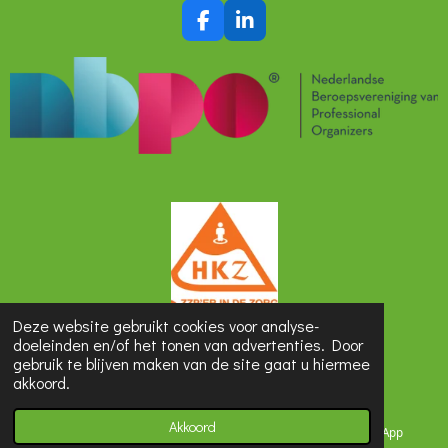
F
L
a
i
c
n
e
k
b
e
o
d
o
I
k
n
© 2026 Opgeruimd en geordend
Deze website gebruikt cookies voor analyse-
doeleinden en/of het tonen van advertenties. Door
Powered by
JouwWeb
gebruik te blijven maken van de site gaat u hiermee
akkoord.
Akkoord
E-mailadres
Telefoonnummer
WhatsApp