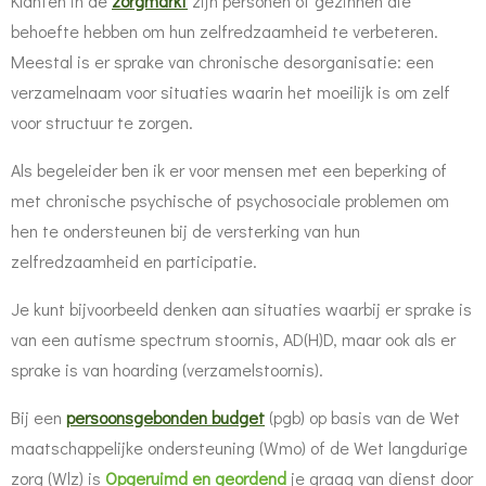
Klanten in de
zorgmarkt
zijn personen of gezinnen die
behoefte hebben om hun zelfredzaamheid te verbeteren.
Meestal is er sprake van chronische desorganisatie: een
verzamelnaam voor situaties waarin het moeilijk is om zelf
voor structuur te zorgen.
Als begeleider ben ik er voor mensen met een beperking of
met chronische psychische of psychosociale problemen om
hen te ondersteunen bij de versterking van hun
zelfredzaamheid en participatie.
Je kunt bijvoorbeeld denken aan situaties waarbij er sprake is
van een autisme spectrum stoornis, AD(H)D, maar ook als er
sprake is van hoarding (verzamelstoornis).
Bij een
persoonsgebonden budget
(pgb) op basis van de Wet
maatschappelijke ondersteuning (Wmo) of de Wet langdurige
zorg (Wlz) is
Opgeruimd en geordend
je graag van dienst door