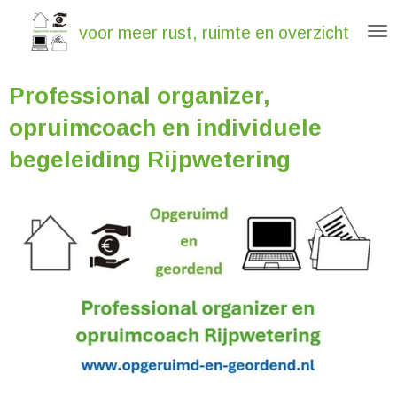
Ga
voor meer rust, ruimte en overzicht
direct
naar
Professional organizer,
de
hoofdinhoud
opruimcoach en individuele
begeleiding Rijpwetering