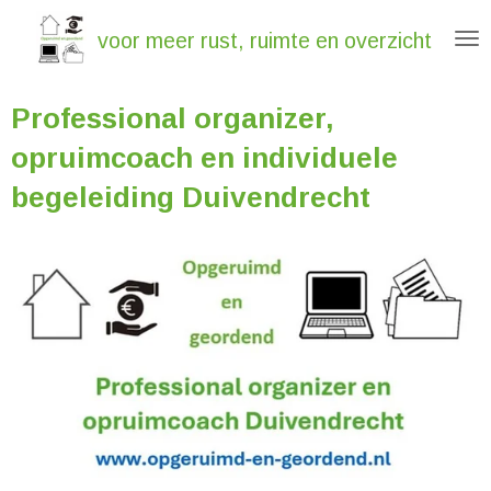
Ga
voor meer rust, ruimte en overzicht
direct
naar
Professional organizer,
de
hoofdinhoud
opruimcoach en individuele
begeleiding Duivendrecht